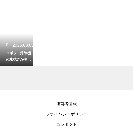
2026.08.09
ロボット掃除機
の水拭きが臭い
原因は？生乾き
臭を防ぐ術！
2026.08.08
運営者情報
片付けの資格を
プライバシーポリシー
活かせる仕事と
は？未経験から
コンタクト
プロになる術！