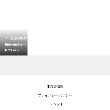
2026.08.07
掃除の頻度が一
目でわかる一
覧！無理なく清
潔な部屋を保つ
術
2026.08.06
運営者情報
クローゼットの
プライバシーポリシー
収納をDIYで改
造！初心者でも
コンタクト
簡単なおしゃれ