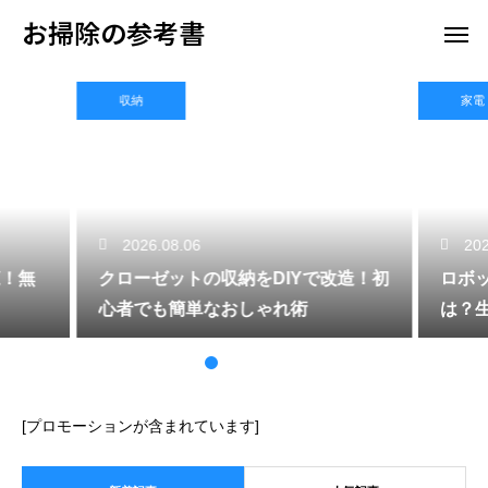
お掃除の参考書
収納
家電
2026.08.06
202
！無
クローゼットの収納をDIYで改造！初
ロボ
心者でも簡単なおしゃれ術
は？
[プロモーションが含まれています]