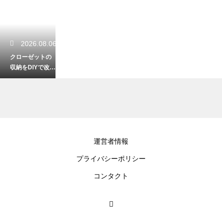
2026.08.06
クローゼットの
収納をDIYで改
造！初心者でも
簡単なおしゃれ
術
2026.08.05
運営者情報
ロボット掃除機
プライバシーポリシー
のモップが臭い
原因は？生乾き
コンタクト
臭を防ぐコツ！