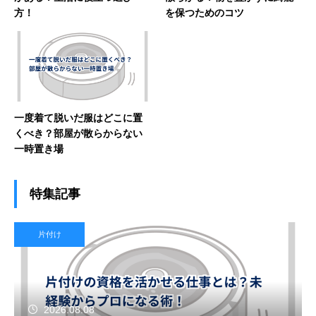
方！
を保つためのコツ
一度着て脱いだ服はどこに置
くべき？部屋が散らからない
一時置き場
特集記事
片付け
2026.08.08