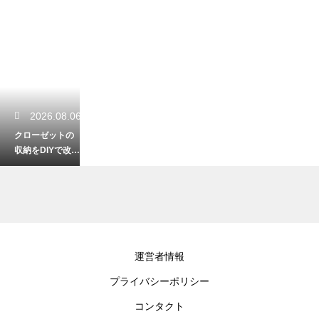
2026.08.06
クローゼットの
収納をDIYで改
造！初心者でも
簡単なおしゃれ
術
2026.08.05
運営者情報
ロボット掃除機
プライバシーポリシー
のモップが臭い
原因は？生乾き
コンタクト
臭を防ぐコツ！