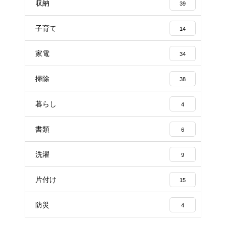
収納
39
子育て
14
家電
34
掃除
38
暮らし
4
書類
6
洗濯
9
片付け
15
防災
4