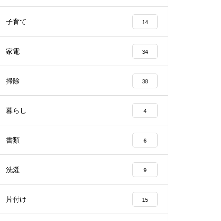
子育て
14
家電
34
掃除
38
暮らし
4
書類
6
洗濯
9
片付け
15