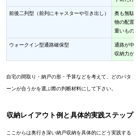
前後二列型（前列にキャスターや引き出し）
奥も無駄な
物の配置の
重いものも
ウォークイン型通路確保型
通路が中心
収納力が高
自宅の間取り・納戸の形・予算などを考えて、どのパタ
ーンが合うかを選ぶ際の判断材料にして下さい。
収納レイアウト例と具体的実践ステップ
ここからは奥行き深い納戸収納を具体的にどう実践する