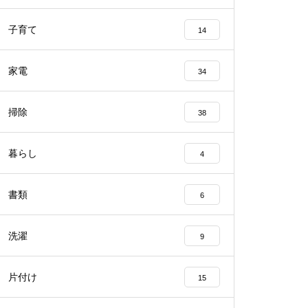
子育て
14
家電
34
掃除
38
暮らし
4
書類
6
洗濯
9
片付け
15