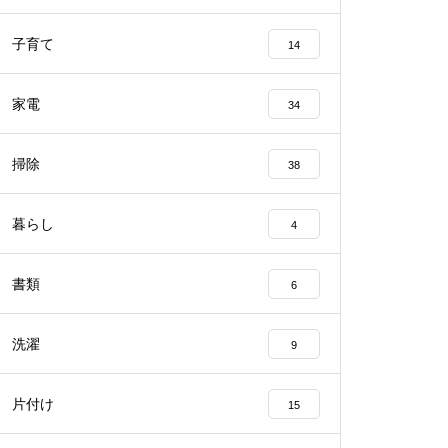
子育て
14
家電
34
掃除
38
暮らし
4
書類
6
洗濯
9
片付け
15