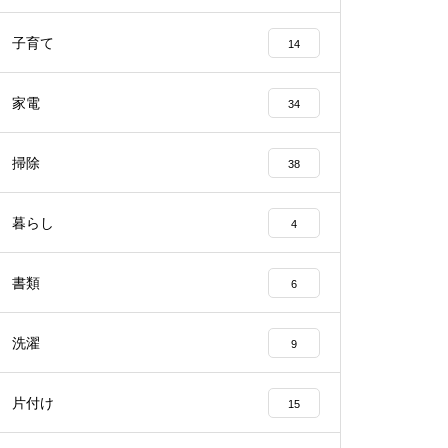
子育て
14
家電
34
掃除
38
暮らし
4
書類
6
洗濯
9
片付け
15