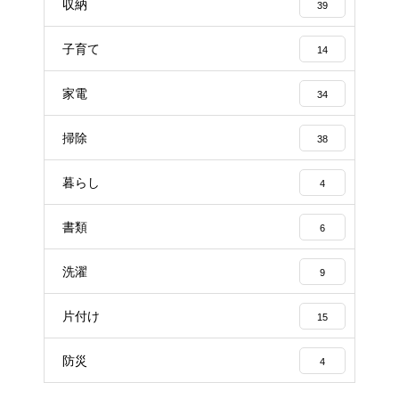
収納
39
子育て
14
家電
34
掃除
38
暮らし
4
書類
6
洗濯
9
片付け
15
防災
4