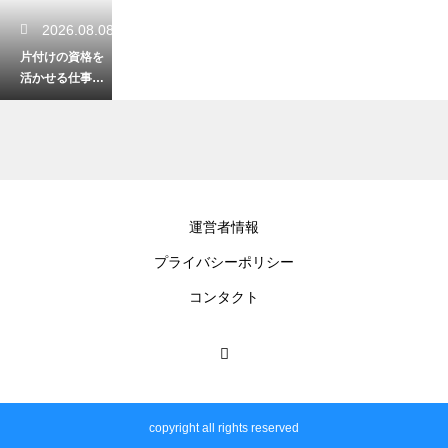
2026.08.08
片付けの資格を
活かせる仕事と
は？未経験から
プロになる術！
2026.08.07
運営者情報
掃除の頻度が一
プライバシーポリシー
目でわかる一
覧！無理なく清
コンタクト
潔な部屋を保つ
術
2026.08.06
クローゼットの
copyright all rights reserved
収納をDIYで改