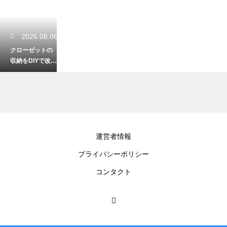
2026.08.06
クローゼットの
収納をDIYで改
造！初心者でも
簡単なおしゃれ
術
2026.08.05
運営者情報
ロボット掃除機
プライバシーポリシー
のモップが臭い
原因は？生乾き
コンタクト
臭を防ぐコツ！
2026.08.04