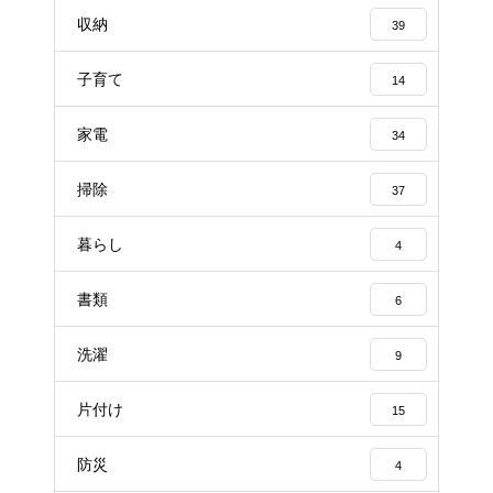
収納
39
子育て
14
家電
34
掃除
37
暮らし
4
書類
6
洗濯
9
片付け
15
防災
4