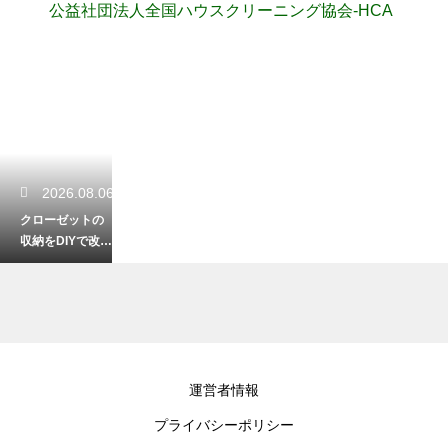
公益社団法人全国ハウスクリーニング協会-HCA
2026.08.06
クローゼットの
収納をDIYで改
造！初心者でも
簡単なおしゃれ
術
2026.08.05
運営者情報
ロボット掃除機
プライバシーポリシー
のモップが臭い
原因は？生乾き