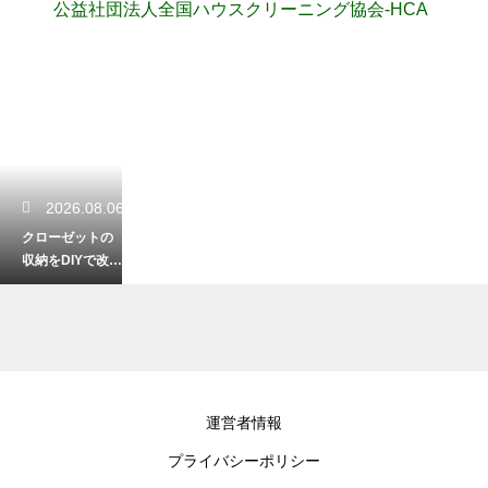
公益社団法人全国ハウスクリーニング協会-HCA
2026.08.06
クローゼットの
収納をDIYで改
造！初心者でも
簡単なおしゃれ
術
2026.08.05
運営者情報
ロボット掃除機
プライバシーポリシー
のモップが臭い
原因は？生乾き