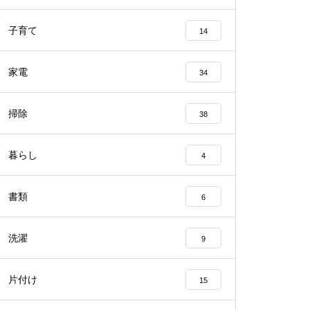
子育て
14
家電
34
掃除
38
暮らし
4
書類
6
洗濯
9
片付け
15