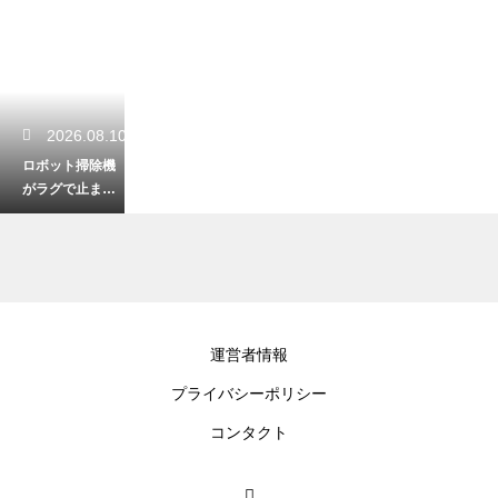
2026.08.10
ロボット掃除機
がラグで止ま
る？スムーズに
動かす対策を解
説
2026.08.09
運営者情報
ロボット掃除機
プライバシーポリシー
の水拭きが臭い
原因は？生乾き
コンタクト
臭を防ぐ術！