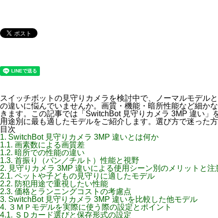
スイッチボットの見守りカメラを検討中で、ノーマルモデルと
の違いに悩んでいませんか。画質・機能・暗所性能など細かな
きます。この記事では「SwitchBot 見守りカメラ 3MP 
用途別に最も適したモデルをご紹介します。選び方で迷った方
目次
1.
SwitchBot 見守りカメラ 3MP 違いとは何か
1.1.
画素数による画質差
1.2.
暗所での性能の違い
1.3.
首振り（パン／チルト）性能と視野
2.
見守りカメラ 3MP 違いによる使用シーン別のメリットと注
2.1.
ペットや子どもの見守りに適したモデル
2.2.
防犯用途で重視したい性能
2.3.
価格とランニングコストの考慮点
3.
SwitchBot 見守りカメラ 3MP 違いを比較した他モデル
4.
３ＭＰモデルを実際に使う際の設定とポイント
4.1.
ＳＤカード選びと保存形式の設定