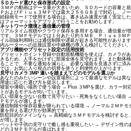
ＳＤカード選びと保存形式の設定
３ＭＰの動画はデータ量が大きいため、ＳＤカードの容量と規
ＰおよびＰｌｕｓ３ＭＰでは最大２５６ＧＢまで対応し、ノー
続録画モードで使用する場合は、書き込み速度が速く安定した
はフォーマットをアプリ上で行うことをお勧めします。
ネットワーク環境と通信量の管理
リアルタイム視聴やクラウド保存を多用する場合、通信量が増え
です。３ＭＰモデルでは１分あたり約５ＭＢ、Ｐｌｕｓ３ＭＰ
イル回線利用時には通信制限や遅延が起きる可能性があります
内ルーターへの近接設置や中継機の導入も検討してください。
アプリ機能やプリセット設定の活用技術
プリセットポイント登録や自動巡航機能を使えば、カメラがあ
きるため、人手をかけずに部屋全体を見守れます。また動体検
ることで、不要な通知を減らし、必要な場面を見逃さずに済み
では、お気に入り視点の切替を使うと利便性が上がります。
見守りカメラ 3MP 違いを踏まえてどのモデルを選ぶか
あなたのみたいシーンや設置場所によって最適なモデルは異な
用途に応じた選び方を提示します。
寝室や薄暗い場所で使う場合 → Plus ３MPを選び、カラ
トがあるモデルが向いています。
広い部屋を少ない台数で見守りたい・死角をなくしたい場合 →
Ｐモデルが適します。
通信制限や保存容量が限られている環境 → ノーマル２ＭＰ
量を抑える選び方が効果的です。
防犯目的がメインなら → 高精細な５ＭＰモデルを検討する
が増します。
ペットや子供の見守りで癒し感も重視したい → デザイン性
どの３ＭＰモデルが喜ばれます。