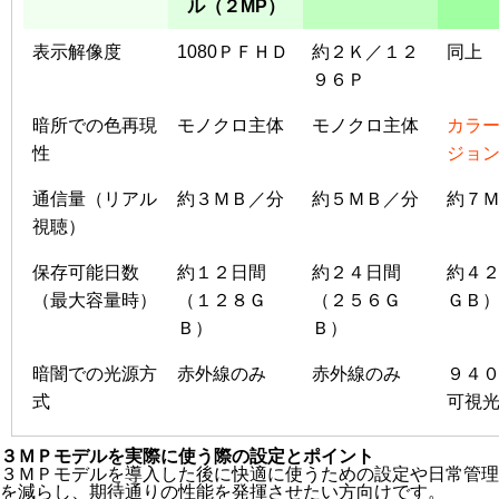
ル（２MP）
表示解像度
1080ＰＦＨＤ
約２Ｋ／１２
同上
９６Ｐ
暗所での色再現
モノクロ主体
モノクロ主体
カラ
性
ジョ
通信量（リアル
約３ＭＢ／分
約５ＭＢ／分
約７
視聴）
保存可能日数
約１２日間
約２４日間
約４
（最大容量時）
（１２８Ｇ
（２５６Ｇ
ＧＢ
Ｂ）
Ｂ）
暗闇での光源方
赤外線のみ
赤外線のみ
９４
式
可視
３ＭＰモデルを実際に使う際の設定とポイント
３ＭＰモデルを導入した後に快適に使うための設定や日常管理
を減らし、期待通りの性能を発揮させたい方向けです。