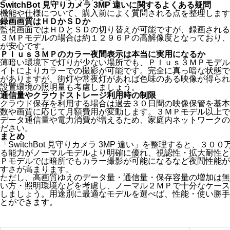
SwitchBot 見守りカメラ 3MP 違いに関するよくある疑問
機能や仕様について、購入前によく質問される点を整理します
録画画質はＨＤかＳＤか
監視画面ではＨＤとＳＤの切り替えが可能ですが、録画される
３ＭＰモデルの場合は約１２９６Ｐの高解像度となっており、
が安心です。
Ｐｌｕｓ３ＭＰのカラー夜間表示は本当に実用になるか
薄暗い環境下で灯りが少ない場所でも、Ｐｌｕｓ３ＭＰモデル
イトによりカラーでの撮影が可能です。完全に真っ暗な状態で
がありますが、街灯や常夜灯があれば色味のある映像が得られ
設置環境の照明量も考慮しましょう。
通信量やクラウドストレージ利用時の制限
クラウド保存を利用する場合は過去３０日間の映像保管を基本
数や画質に応じて月額費用が変動します。３ＭＰモデル以上で
データ通信量や電力消費が増えるため、家庭内ネットワークの
ださい。
まとめ
「SwitchBot 見守りカメラ 3MP 違い」を整理すると、
る能力がノーマルモデルより明確に優れ、視認性・拡大耐性と
Ｐモデルでは暗所でもカラー撮影が可能になるなど夜間性能が
すさが高まります。
ただし、高画質ゆえのデータ量・通信量・保存容量の増加は無
い方・照明環境などを考慮し、ノーマル２ＭＰで十分なケース
しましょう。用途別に最適なモデルを選べば、性能・使い勝手
とができます。