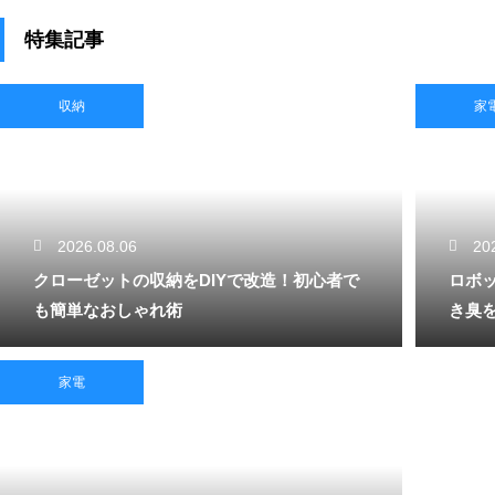
特集記事
収納
家
2026.08.06
20
クローゼットの収納をDIYで改造！初心者で
ロボ
も簡単なおしゃれ術
き臭
家電