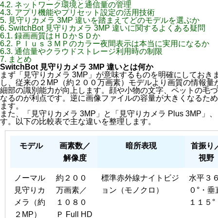
4.2.
ネットワーク環境と通信量の管理
4.3.
アプリ機能やプリセット設定の活用技術
5.
見守りカメラ 3MP 違いを踏まえてどのモデルを選ぶか
6.
SwitchBot 見守りカメラ 3MP 違いに関するよくある疑問
6.1.
録画画質はＨＤかＳＤか
6.2.
Ｐｌｕｓ３ＭＰのカラー夜間表示は本当に実用になるか
6.3.
通信量やクラウドストレージ利用時の制限
7.
まとめ
SwitchBot 見守りカメラ 3MP 違いとは何か
まず「見守りカメラ 3MP」が意味するものを明確にしておき
し、従来の２MP（約２００万画素）モデルより画質の情報量
細部の識別能力が向上します。顔や小物の文字、ペットの毛づ
なるのが利点です。逆に画像ファイルの容量が大きくなるため
ます。
また、「見守りカメラ 3MP」と「見守りカメラ Plus 3MP
す。以下の比較表で主な違いを整理します。
モデル
画素数／
暗所表現
首振り
解像度
視野
ノーマル
約２００
標準赤外線ナイトビジ
水平３
見守りカ
万画素／
ョン（モノクロ）
０°・垂
メラ（約
１０８０
１１５°
２MP）
Ｐ Full HD