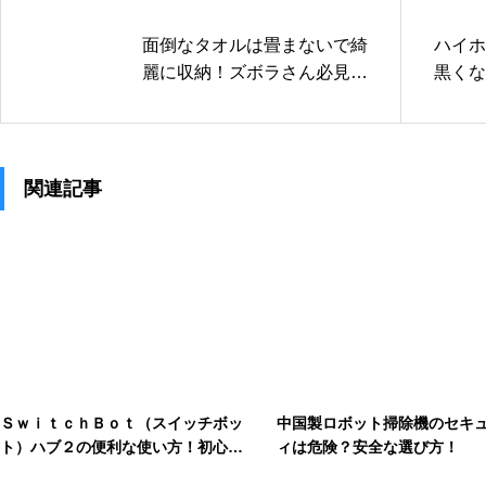
面倒なタオルは畳まないで綺
ハイホ
麗に収納！ズボラさん必見の
黒くな
時短アイデア
仕上げ
関連記事
ＳｗｉｔｃｈＢｏｔ（スイッチボッ
中国製ロボット掃除機のセキ
ト）ハブ２の便利な使い方！初心者
ィは危険？安全な選び方！
でも簡単な設定術