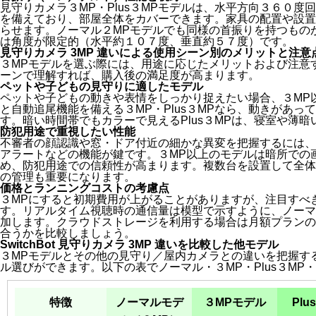
見守りカメラ３MP・Plus３MPモデルは、水平方向３６０
を備えており、部屋全体をカバーできます。家具の配置や設置
らせます。ノーマル２MPモデルでも同様の首振りを持つもの
は角度が限定的（水平約１０７度、垂直約５７度）です。
見守りカメラ 3MP 違いによる使用シーン別のメリットと注意
３MPモデルを選ぶ際には、用途に応じたメリットおよび注意
ーンで理解すれば、購入後の満足度が高まります。
ペットや子どもの見守りに適したモデル
ペットや子どもの動きや表情をしっかり捉えたい場合、３MP
と自動追尾機能を備える３MP・Plus３MPなら、動きがあ
す。暗い時間帯でもカラーで見えるPlus３MPは、寝室や薄
防犯用途で重視したい性能
不審者の顔認識や窓・ドア付近の細かな異変を把握するには、
アラートなどの機能が鍵です。３MP以上のモデルは暗所での
め、防犯用途での信頼性が高まります。複数台を設置して全体
の管理も重要になります。
価格とランニングコストの考慮点
３MPにすると初期費用が上がることがありますが、注目すべ
す。リアルタイム視聴時の通信量は模型で示すように、ノーマル
加します。クラウドストレージを利用する場合は月額プランの
合うかを比較しましょう。
SwitchBot 見守りカメラ 3MP 違いを比較した他モデル
３MPモデルとその他の見守り／屋内カメラとの違いを把握す
ル選びができます。以下の表でノーマル・３MP・Plus３MP
特徴
ノーマルモデ
３MPモデル
Plu