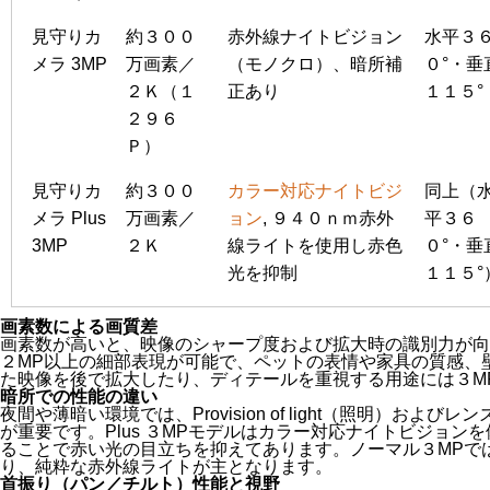
見守りカ
約３００
赤外線ナイトビジョン
水平３
メラ 3MP
万画素／
（モノクロ）、暗所補
０°・垂
２Ｋ（１
正あり
１１５°
２９６
Ｐ）
見守りカ
約３００
カラー対応ナイトビジ
同上（
メラ Plus
万画素／
ョン
, ９４０ｎｍ赤外
平３６
3MP
２Ｋ
線ライトを使用し赤色
０°・垂
光を抑制
１１５°
画素数による画質差
画素数が高いと、映像のシャープ度および拡大時の識別力が向
２MP以上の細部表現が可能で、ペットの表情や家具の質感、
た映像を後で拡大したり、ディテールを重視する用途には３M
暗所での性能の違い
夜間や薄暗い環境では、Provision of light（照明）お
が重要です。Plus ３MPモデルはカラー対応ナイトビジョ
ることで赤い光の目立ちを抑えてあります。ノーマル３MPで
り、純粋な赤外線ライトが主となります。
首振り（パン／チルト）性能と視野