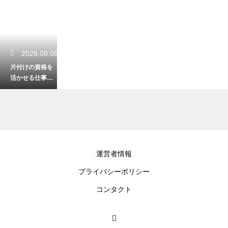
2026.08.08
片付けの資格を
活かせる仕事と
は？未経験から
プロになる術！
2026.08.07
運営者情報
掃除の頻度が一
プライバシーポリシー
目でわかる一
覧！無理なく清
コンタクト
潔な部屋を保つ
術