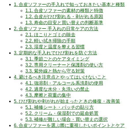
1.
合皮ソファーの手入れで知っておきたい基本と種類
1.1.
合皮ソファーの素材の種類と特徴
1.2.
合皮がひび割れる・剥がれる原因
1.3.
寿命の目安と買い替えの判断基準
2.
合皮ソファー 手入れの日常ケアの方法
2.1.
ほこりとゴミの除去
2.2.
軽い拭き掃除の手順
2.3.
湿度と温度を整える習慣
3.
定期的な手入れでひび割れを防ぐ方法
3.1.
季節ごとのケアタイミング
3.2.
専用クリーナーと保護剤の使い方
3.3.
紫外線と熱から守る対策
4.
避けるべき注意点とやってはいけないこと
4.1.
強溶剤・アルコール系洗剤の使用
4.2.
過度な水分・丸洗いの禁止
4.3.
摩擦と荷重の集中
5.
ひび割れや剥がれが始まったときの修復・改善策
5.1.
補修シート・パッチの貼り方
5.2.
クリーム・保湿剤での延命処置
5.3.
補修が難しい場合・買い替えの選択
6.
合皮ソファーを選ぶ際に重視したいポイントとケア