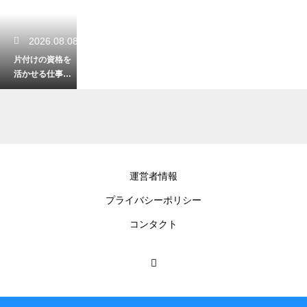
2026.08.08
片付けの資格を
活かせる仕事と
は？未経験から
プロになる術！
2026.08.07
運営者情報
掃除の頻度が一
プライバシーポリシー
目でわかる一
覧！無理なく清
コンタクト
潔な部屋を保つ
術
2026.08.06