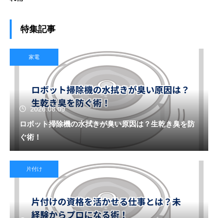
特集記事
家電
2026.08.09
ロボット掃除機の水拭きが臭い原因は？生乾き臭を防
ぐ術！
片付け