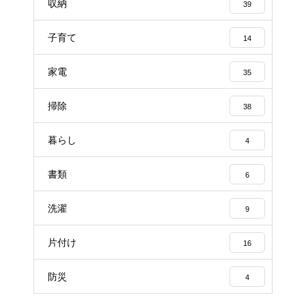
収納
39
子育て
14
家電
35
掃除
38
暮らし
4
書類
6
洗濯
9
片付け
16
防災
4