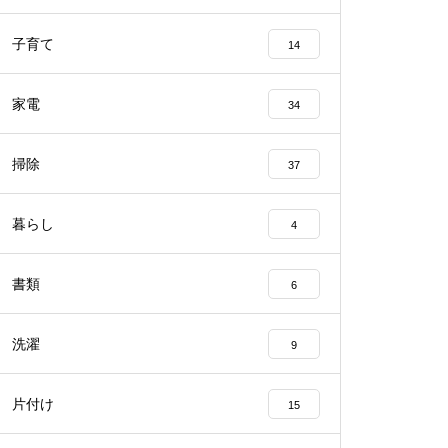
子育て
14
家電
34
掃除
37
暮らし
4
書類
6
洗濯
9
片付け
15